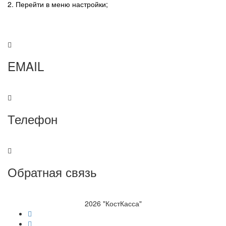
2. Перейти в меню настройки;
EMAIL
support@kost-kassa.kz
Телефон
+7(707)901-81-09
Обратная связь
Отправить сообщение
2026 "КостКасса"